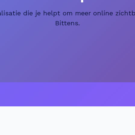
isatie die je helpt om meer online zichtba
Bittens.