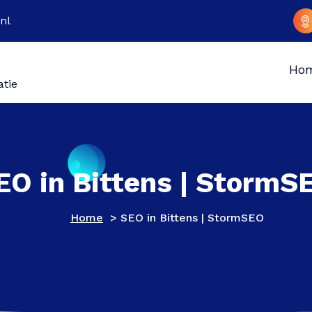
nl
Ho
atie
EO in Bittens | StormS
Home
>
SEO in Bittens | StormSEO