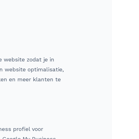
 website zodat je in
n website optimalisatie,
ken en meer klanten te
ess profiel voor
je Google My Business