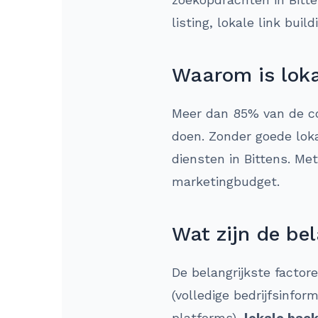
listing, lokale link bui
Waarom is loka
Meer dan 85% van de co
doen. Zonder goede loka
diensten in Bittens. Me
marketingbudget.
Wat zijn de bel
De belangrijkste factor
(volledige bedrijfsinform
platforms),
lokale back