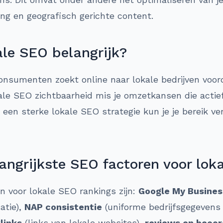
lding en geografisch gerichte content.
le SEO belangrijk?
nsumenten zoekt online naar lokale bedrijven voor
le SEO zichtbaarheid mis je omzetkansen die actief
t een sterke lokale SEO strategie kun je je bereik v
angrijkste SEO factoren voor lok
en voor lokale SEO rankings zijn:
Google My Busines
atie),
NAP consistentie
(uniforme bedrijfsgegevens 
links
(links van lokale websites),
reviews en beoor