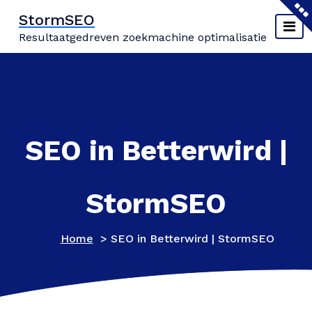
Naar
StormSEO
de
Resultaatgedreven zoekmachine optimalisatie
inhoud
springen
SEO in Betterwird |
StormSEO
Home
>
SEO in Betterwird | StormSEO