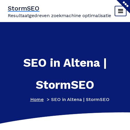
Naar
StormSEO
de
Resultaatgedreven zoekmachine optimalisatie
inhoud
springen
SEO in Altena |
StormSEO
Home
>
SEO in Altena | StormSEO