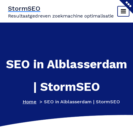
Naar
StormSEO
de
Resultaatgedreven zoekmachine optimalisatie
inhoud
springen
SEO in Alblasserdam
| StormSEO
Home
>
SEO in Alblasserdam | StormSEO